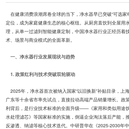
年7月
30-8
月1日
在健康消费浪潮席卷全球的当下，净水器早已突破“可选家电
展
呼和
定位，成为家庭健康生态的核心枢纽。从厨房直饮到全屋用
浩特
理，从单一过滤到智能健康定制，中国净水器行业正经历着
内蒙
商
古国
术、场景与商业模式的全面革新。
际会
展中
中
心
一、净水器行业发展现状与趋势
上
心
1. 政策红利与技术突破双轮驱动
海
成
金
2025年，净水器首次被纳入国家“以旧换新”补贴目录，上
都
广东等十余省市率先试点，直接拉动高端产品销量增长。政
广
诺
利背后，是行业技术标准的全面升级——《家用和类似用途
州
水处理滤芯》等国家标准的实施，倒逼企业淘汰落后产能，
深
水
反渗透、纳滤等核心技术迭代。中研普华在《2025-2030年
圳