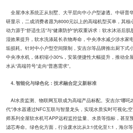
全屋净水系统正从别墅、大平层向中小户型渗透。中研普
交
研显示，二成消费者愿为8000元以上的高端机型买单，其核
动力源于“舒适生活”与“健康防护”的双重诉求：软水沐浴后肌
通
湿效果提升，软水洗涤延长衣物寿命，中央净水减少涉水家
垢损耗。针对中小户型空间限制，安吉尔等品牌推出厨下式
UFI
中央净水机，体积缩小30%，安装便捷性大幅提升，推动全
水从“高端符号”走向“普惠需求”。
认
4. 智能化与绿色化：技术融合定义新标准
证
AI水质监测、物联网互联成为高端产品标配。安吉尔“哪吒
代”净水器通过NFC互联与智显龙头，实现水质实时可视化;
联
师系列全屋软水机可APP远程监控盐量、水质等指标，甚至
滤芯寿命。绿色化方面，行业废水比从3:1优化至1:1，海尔
系