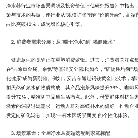
净水器行业市场全景调研及投资价值评估研究报告》中指出
深
策与技术的共振，使行业从“规模扩张”转向“价值升级”，高端
展
圳
占比突破40%，成为增长核心引擎。
深
媒
圳
2. 消费者需求分层：从“喝干净水”到“喝健康水”
深
圳
体
健康意识的觉醒正在重塑消费逻辑。过去，消费者关注点
深
在“去除重金属、余氯”等基础安全需求;如今，“矿物质均衡”“
圳
中
化健康”成为新刚需。例如，安吉尔通过钙镁黄金比技术，精
中
拟天然矿泉水矿物质构成，其产品泡茶风味提升36%、咖啡
心
文
提升72%，精准切中品质生活痛点。此外，母婴群体对抗生
English
激素的深度过滤需求，运动人群对高镁补水的偏好，推动企
日
商
发定向矿化滤芯，实现“一杯水因场景而变”的个性化体验。
本
語
3. 场景革命：全屋净水从高端选配到家庭标配
旅