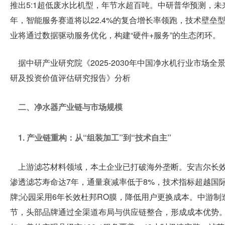
推出5:1超低废水比机型，年节水超百吨。中研普华预测，未
年，智能服务赛道将以22.4%的复合增长率领跑，技术壁垒
我
业将通过数据驱动服务优化，构建“硬件+服务”的生态闭环。
们
据中研产业研究院《2025-2030年中国净水机行业市场全
研及投资价值评估研究报告》分析
二、净水器产业链与市场规模
1. 产业链重构：从“组装加工”到“技术自主”
上游滤芯材料领域，本土企业已打破海外垄断。安吉尔长
渗透滤芯寿命达7年，通量衰减率低于8%，技术指标超越国
牌;沁园采用6年长效杜邦RO膜，降低用户更换成本。中游制
节，头部品牌通过全渠道布局与供应链整合，形成成本优势