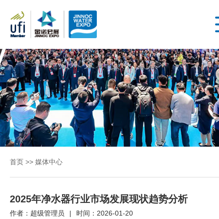
首
第4
届内
页
蒙古
国际
水展
关
丨第
4届
于
内蒙
首页
>>
媒体中心
古城
展
镇水
务展
2025年净水器行业市场发展现状趋势分析
2026
会
作者：超级管理员
|
时间：2026-01-20