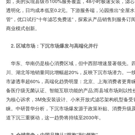
如，美的实现县级市100%服务覆盖，48小时极速安装，滤
透明化，日均成本低至0.2元。下游服务端，沁园推出“全屋
管”，优口试行“十年滤芯免费送”，探索从产品销售到服务订
商业模式创新。
2. 区域市场：下沉市场爆发与高端化并行
华东、华南仍是核心消费区域，但中西部增速显著领先。
川、湖北等地销量同比增幅超20%，反映下沉市场潜力。一
市渗透率超60%，高端化趋势明显：北京、上海消费者更青
备医疗级无菌认证、智能互联功能的产品;而县域市场则以性
为核心诉求，3M免安装设计、小米开放式滤芯架构机型备受
睐。中研普华分析，下沉市场爆发源于政策补贴、消费升级
道下沉三重驱动，这一趋势将持续至2030年。
3. 全球竞争：中国品牌从“跟跑”到“领跑”