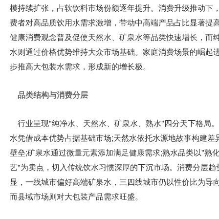
模持续扩张，占软饮料市场份额逐年提升。消费升级推动下
深
费者对高品质饮用水需求激增，带动中高端产品占比显著提
展
圳
健康消费观念普及促使天然水、矿泉水等品类快速增长，而
深
水则通过价格优势维持大众市场基础。家庭消费场景的崛起
媒
圳
步推高大包装水需求，形成新的增长极。
深
圳
体
品类结构与消费分层
深
圳
中
行业呈现"纯净水、天然水、矿泉水、熟水"四分天下格局
中
水凭借成本优势占据基础市场;天然水依托水源地故事构建差
心
文
壁垒;矿泉水通过微量元素添加满足健康需求;熟水品类以"熟
English
艺"为卖点，切入传统饮水习惯深厚的下沉市场。消费分层趋
日
商
显，一线城市偏好高端矿泉水，三四线城市仍以性价比为导
本
而县域市场则对大包装产品需求旺盛。
語
旅