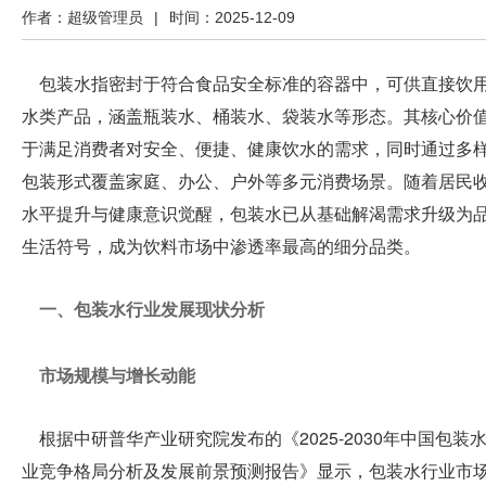
年7月
作者：超级管理员
|
时间：2025-12-09
30-8
月1日
展
呼和
包装水指密封于符合食品安全标准的容器中，可供直接饮
浩特
水类产品，涵盖瓶装水、桶装水、袋装水等形态。其核心价
内蒙
商
古国
于满足消费者对安全、便捷、健康饮水的需求，同时通过多
际会
包装形式覆盖家庭、办公、户外等多元消费场景。随着居民
展中
中
心
水平提升与健康意识觉醒，包装水已从基础解渴需求升级为
生活符号，成为饮料市场中渗透率最高的细分品类。
上
心
海
一、包装水行业发展现状分析
成
金
都
市场规模与增长动能
广
诺
州
根据中研普华产业研究院发布的《2025-2030年中国包装
深
业竞争格局分析及发展前景预测报告》显示，包装水行业市
水
圳