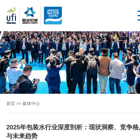
首
第4
届内
页
蒙古
国际
水展
关
丨第
4届
于
内蒙
首页
>>
媒体中心
古城
展
镇水
务展
2025年包装水行业深度剖析：现状洞察、竞争格
2026
会
与未来趋势