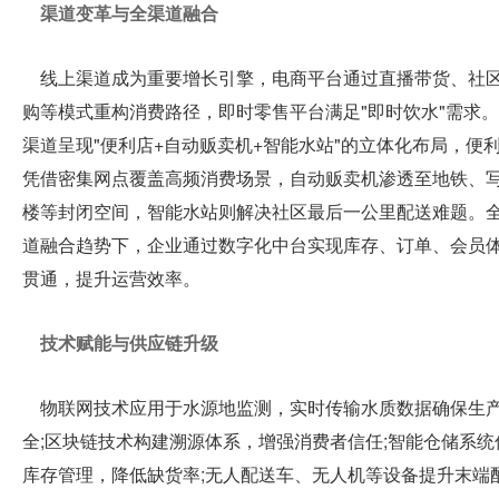
渠道变革与全渠道融合
交
线上渠道成为重要增长引擎，电商平台通过直播带货、社
购等模式重构消费路径，即时零售平台满足"即时饮水"需求
通
渠道呈现"便利店+自动贩卖机+智能水站"的立体化布局，便
凭借密集网点覆盖高频消费场景，自动贩卖机渗透至地铁、
UFI
楼等封闭空间，智能水站则解决社区最后一公里配送难题。
道融合趋势下，企业通过数字化中台实现库存、订单、会员
认
贯通，提升运营效率。
证
技术赋能与供应链升级
物联网技术应用于水源地监测，实时传输水质数据确保生
联
全;区块链技术构建溯源体系，增强消费者信任;智能仓储系统
库存管理，降低缺货率;无人配送车、无人机等设备提升末端
系