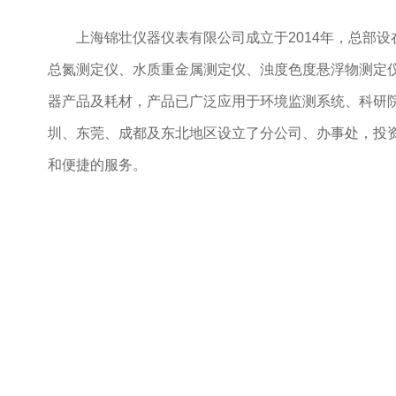
深
上海锦壮仪器仪表有限公司成立于2014年，总部
展
圳
总氮测定仪、水质重金属测定仪、浊度色度悬浮物测定
深
媒
圳
器产品及耗材，产品已广泛应用于环境监测系统、科研
深
圳、东莞、成都及东北地区设立了分公司、办事处，投
圳
体
和便捷的服务。
深
圳
中
中
心
文
English
日
商
本
語
旅