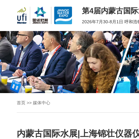
第4届内蒙古国际
2026年7月30-8月1日 呼
首
第4
届内
页
蒙古
国际
水展
关
丨第
4届
于
内蒙
首页
>>
媒体中心
古城
展
镇水
务展
内蒙古国际水展|上海锦壮仪器
2026
会