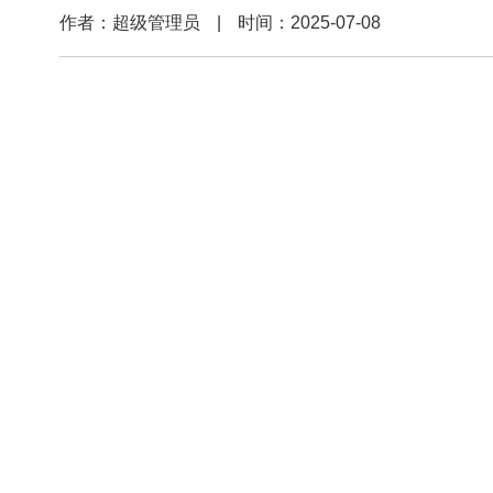
年7月
作者：超级管理员
|
时间：2025-07-08
30-8
月1日
展
呼和
浩特
内蒙
商
古国
际会
展中
中
心
上
心
海
成
金
都
广
诺
州
深
水
圳