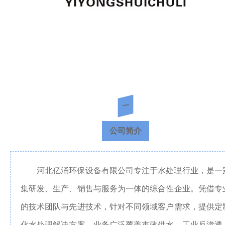
深
展
圳
深
媒
圳
深
圳
体
深
一
圳
中
公司简介
中
心
文
English
河北亿涌环保设备有限公司专注于水处理行业，是一
日
商
集研发、生产、销售与服务为一体的综合性企业。凭借专
本
的技术团队与先进技术，针对不同领域客户需求，提供定
語
旅
化水处理解决方案。业务广泛覆盖市政供水、工业反渗透