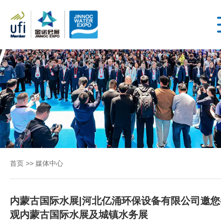
首
第4
届内
页
蒙古
国际
水展
关
丨第
4届
于
内蒙
首页
>>
媒体中心
古城
展
镇水
务展
内蒙古国际水展|河北亿涌环保设备有限公司邀您
2026
会
观内蒙古国际水展及城镇水务展