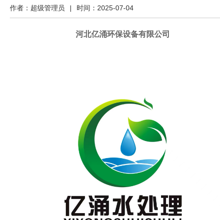
年7月
作者：超级管理员
|
时间：2025-07-04
30-8
月1日
展
呼和
河北亿涌环保设备有限公司
浩特
内蒙
商
古国
际会
展中
中
心
上
心
海
成
金
都
广
诺
州
深
水
圳